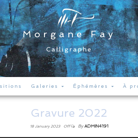
Morgane Fay
Calligraphe
sitions
Galeries
Éphémères
À pr
Gravure 2022
By
ADMIN4191
18 January 2023
Off